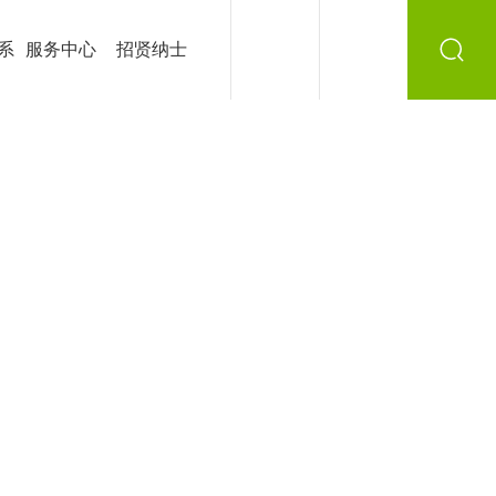
系
服务中心
招贤纳士