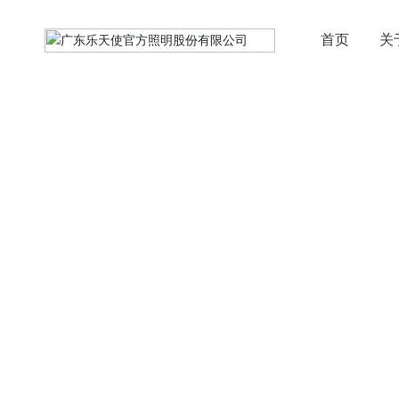
首页
关
乐天使官方