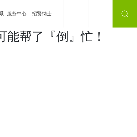
系
服务中心
招贤纳士
盏灯可能帮了『倒』忙！