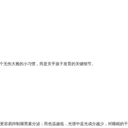
无伤大雅的小习惯，而是关乎孩子发育的关键细节。
较高，更容易抑制褪黑素分泌；而色温越低，光谱中蓝光成分越少，对睡眠的干