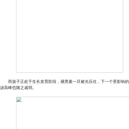
而孩子正处于生长发育阶段，褪黑素一旦被光压住，下一个受影响的，就是生长激
泌高峰也随之减弱。