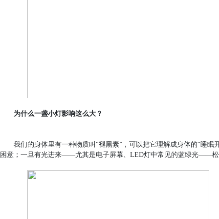
为什么一盏小灯影响这么大？
我们的身体里有一种物质叫“褪黑素”，可以把它理解成身体的“睡眠
困意；一旦有光进来——尤其是电子屏幕、LED灯中常见的蓝绿光——松果体便