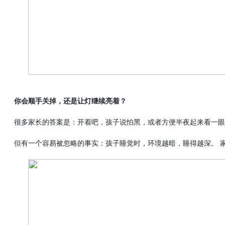
你会顺手关掉，还是让灯继续亮着？
很多家长的答案是：开着吧，孩子说怕黑，或者方便半夜起来看一眼
但有一个容易被忽略的事实：孩子睡觉时，环境越暗，睡得