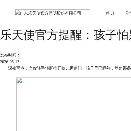
公司新闻
媒体聚焦
首页
关
首页
乐天使官方提醒：孩
发布时间：
2026-05-13
深夜两点，当你轻手轻脚推开孩儿睡房门，孩子早已睡熟，墙角那盏小夜