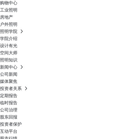
购物中心
工业照明
房地产
户外照明
照明学院
学院介绍
设计有光
空间大师
照明知识
新闻中心
公司新闻
媒体聚焦
投资者关系
定期报告
临时报告
公司治理
股东回报
投资者保护
互动平台
股市行情