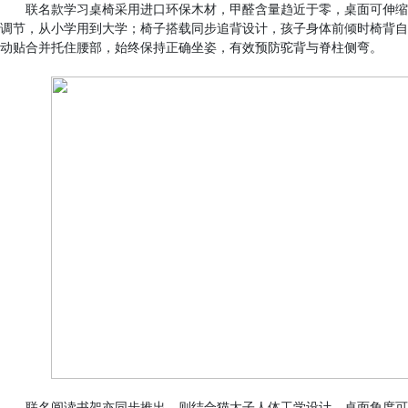
联名款学习桌椅采用进口环保木材，甲醛含量趋近于零，桌面可伸缩
调节，从小学用到大学；椅子搭载同步追背设计，孩子身体前倾时椅背自
动贴合并托住腰部，始终保持正确坐姿，有效预防驼背与脊柱侧弯。
联名阅读书架亦同步推出，则结合猫太子人体工学设计，桌面角度可