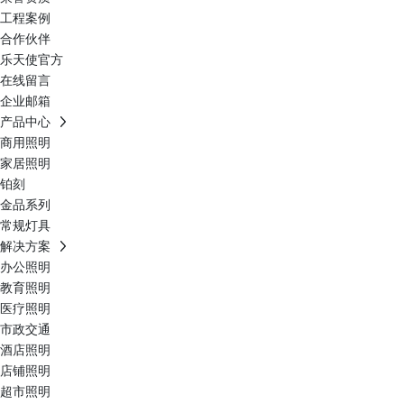
工程案例
合作伙伴
乐天使官方
在线留言
企业邮箱
产品中心
商用照明
家居照明
铂刻
金品系列
常规灯具
解决方案
办公照明
教育照明
医疗照明
市政交通
酒店照明
店铺照明
超市照明