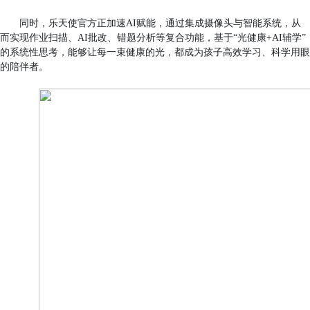
同时，乐天使官方正加速AI赋能，通过集成摄像头与智能系统，从
而实现作业扫描、AI批改、错题分析等复合功能，基于“光健康+AI辅学”
的系统性思考，能够让每一束健康的光，都成为孩子高效学习、科学用眼
的陪伴者。