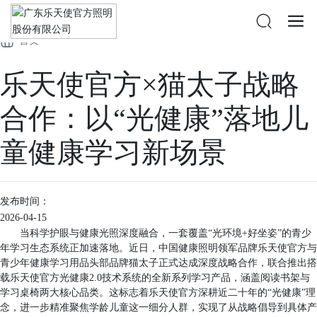
公司新闻
媒体聚焦
首页
乐天使官方×猫太子战略
合作：以“光健康”落地儿
童健康学习新场景
发布时间：
2026-04-15
当科学护眼与健康光照深度融合，一套覆盖“光环境+好坐姿”的青少
年学习生态系统正加速落地。近日，中国健康照明领军品牌乐天使官方与
青少年健康学习用品头部品牌猫太子正式达成深度战略合作，联合推出搭
载乐天使官方光健康2.0技术系统的全新系列学习产品，涵盖阅读书架与
学习桌椅两大核心品类。这标志着乐天使官方深耕近二十年的“光健康”理
念，进一步精准聚焦学龄儿童这一细分人群，实现了从战略倡导到具体产