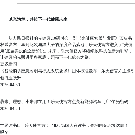
以光为笔，共绘下一代健康未来
从人民日报社的光健康2.0研讨会，到《光健康实践与发展》蓝皮书
权威发布，再到此次与猫太子的深度产品落地，乐天使官方进入了“光健
康”底层实践的全新阶段。未来，乐天使官方将继续以科技创新为引擎，
让健康的光照进更多家庭，照亮下一代成长之路。
更多新闻
《智能消防应急照明与标志系统要求》团体标准发布！乐天使官方主编引
领行业跃升
2026-04-30
蔚来、理想、小米都在用！乐天使官方点亮新能源汽车门店的“光密码”
2026-04-23
世界读书日 | 乐天使官方：当82.3%国人在读书，你的用光环境达标了
吗？