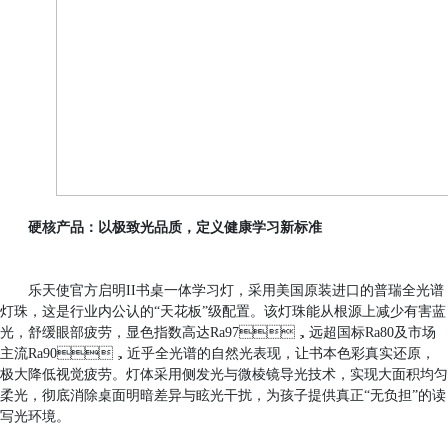
硬核产品：以极致光品质，定义健康学习新标准
乐天使官方启明II书桌一体学习灯，采用美国原装进口的普瑞全光谱
灯珠，这是行业内公认的“天花板”级配置。该灯珠能从根源上减少有害蓝
光，舒缓眼部疲劳，显色指数高达Ra97，远超国标Ra80及市场
主流Ra90，近乎全光谱的自然光表现，让书本色彩真实还原，
极大降低视觉疲劳。灯体采用侧发光与微棱镜导光技术，实现大面积均匀
柔光，彻底消除桌面明暗差异与眩光干扰，为孩子提供真正“无负担”的读
写光环境。