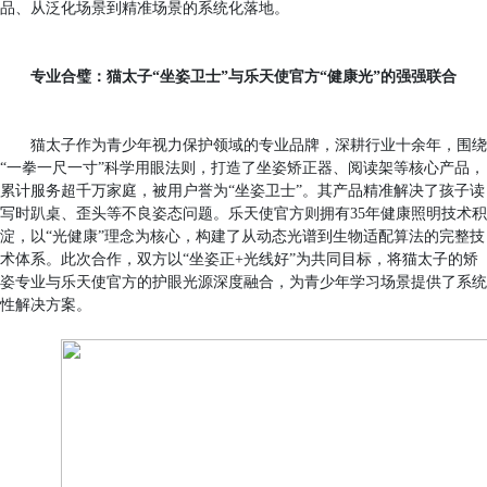
品、从泛化场景到精准场景的系统化落地。
专业合璧：猫太子“坐姿卫士”与乐天使官方“健康光”的强强联合
猫太子作为青少年视力保护领域的专业品牌，深耕行业十余年，围绕
“一拳一尺一寸”科学用眼法则，打造了坐姿矫正器、阅读架等核心产品，
累计服务超千万家庭，被用户誉为“坐姿卫士”。其产品精准解决了孩子读
写时趴桌、歪头等不良姿态问题。乐天使官方则拥有35年健康照明技术积
淀，以“光健康”理念为核心，构建了从动态光谱到生物适配算法的完整技
术体系。此次合作，双方以“坐姿正+光线好”为共同目标，将猫太子的矫
姿专业与乐天使官方的护眼光源深度融合，为青少年学习场景提供了系统
性解决方案。